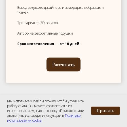
Выезд ведущего дизайнера и замерщика с образцами
тканей
Три варианта 3D-эскизов
Авторские декоративные подушки
Срок изготовления — от 10 дней.
Рассчитать
Мы используем файлы cookies, чтобы улучшить
работу сайта. Вы можете согласиться с их
Принять
использованием, нажав кнопку «Принять», или
отключить их, следуя инструкции в
Политике
использования cookie
.