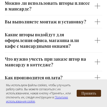
Можно ли использовать шторы плиссе
в мансарде?
Вы выполняете монтаж и установку?
Какие шторы подойдут для
оформления офиса, магазина или
кафе с мансардными окнами?
Что нужно учесть при заказе штор на
мансарду в коттедже?
Как производится оплата?
Мы используем файлы cookies, чтобы улучшить
работу сайта. Вы можете согласиться с их
Как оформить заказ или получить
Принять
использованием, нажав кнопку «Принять», или
консультацию?
отключить их, следуя инструкции в
Политике
использования cookie
.