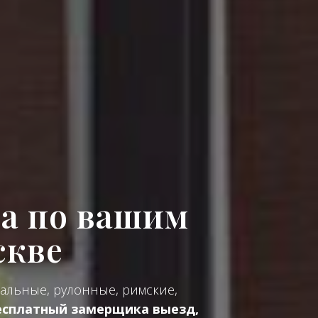
а по вашим
скве
альные, рулонные, римские,
есплатный замерщика выезд,