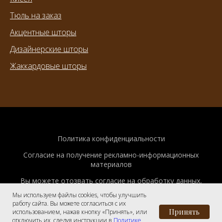
Тюль на заказ
Акцентные шторы
Дизайнерские шторы
Жаккардовые шторы
Политика конфиденциальности
Согласие на получение рекламно-информационных
материалов
Вы можете отозвать согласие на обработку данных,
написав на
masaga@mail.ru
Мы используем файлы cookies, чтобы улучшить
работу сайта. Вы можете согласиться с их
г. Москва,
Принять
использованием, нажав кнопку «Принять», или
Ленинский просп., 131
отключить их, следуя инструкции в
Политике